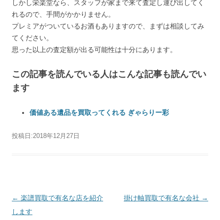
しかし栄楽堂なら、スタッフが家まで来て査定し運び出してく
れるので、手間がかかりません。
プレミアがついているお酒もありますので、まずは相談してみ
てください。
思った以上の査定額が出る可能性は十分にあります。
この記事を読んでいる人はこんな記事も読んでい
ます
価値ある遺品を買取ってくれる ぎゃらりー彩
投稿日:
2018年12月27日
投稿ナビゲーション
←
楽譜買取で有名な店を紹介
掛け軸買取で有名な会社
→
します